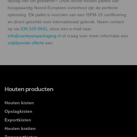
opslag van uw goederen? Onze dichte houten pallets van
hoogwaardig Noord-Europees vurenhout zijn de perfecte
oplossing. Elk pallet is voorzien van een ISPM-15 certificering
en direct geschikt voor internationaal gebruik. Neem contact
op via
036 529 0641
, stuur een e-mail naar
info@vanleyenpackaging.nl
of vraag voor meer informatie een
vrijblijvende offerte
aan.
Houten producten
Houten kisten
Opslagkisten
Exportkisten
Houten kratten