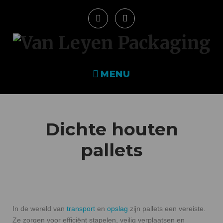
MENU
Dichte houten
pallets
In de wereld van
transport
en
opslag
zijn pallets een vereiste.
Ze zorgen voor efficiënt stapelen, veilig verplaatsen en