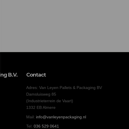
ng B.V.
Contact
Adres: Van Leyen Pallets & Packaging BV
Damsluisweg 85
(Industrieterrein de Vaart)
1332 EB Almere
Mail:
info@vanleyenpackaging.nl
Tel:
036 529 0641