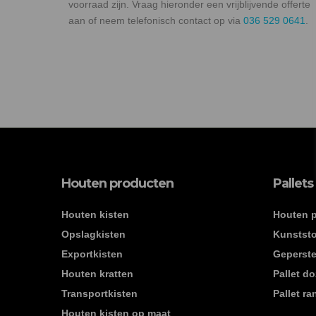
voorraad zijn. Vraag hieronder een vrijblijvende offerte
aan of neem telefonisch contact op via
036 529 0641
.
Houten producten
Pallets
Houten kisten
Houten p
Opslagkisten
Kunststo
Exportkisten
Geperste
Houten kratten
Pallet d
Transportkisten
Pallet r
Houten kisten op maat