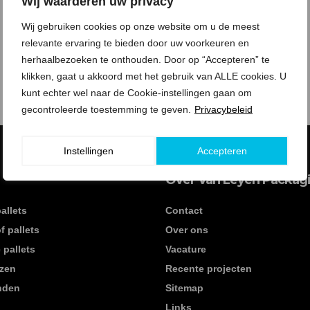
Wij waarderen uw privacy
Wij gebruiken cookies op onze website om u de meest
relevante ervaring te bieden door uw voorkeuren en
herhaalbezoeken te onthouden. Door op “Accepteren” te
klikken, gaat u akkoord met het gebruik van ALLE cookies. U
kunt echter wel naar de Cookie-instellingen gaan om
OFFERTE AANVRAGEN
gecontroleerde toestemming te geven.
Privacybeleid
Instellingen
Accepteren
Over Van Leyen Packagi
allets
Contact
f pallets
Over ons
 pallets
Vacature
ozen
Recente projecten
anden
Sitemap
Links