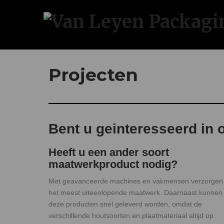
Projecten
Bent u geinteresseerd in 
Heeft u een ander soort
maatwerkproduct nodig?
Met geavanceerde machines en vakmensen verzorgen 
het meest uiteenlopende maatwerk. Daarnaast kunnen
deze producten snel geleverd worden, omdat de
verschillende houtsoorten en plaatmateriaal altijd op