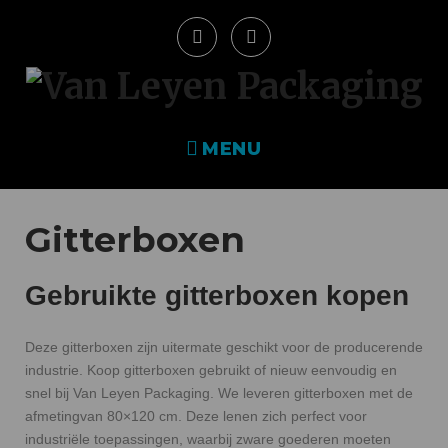
MENU
Gitterboxen
Gebruikte gitterboxen kopen
Deze gitterboxen zijn uitermate geschikt voor de producerende
industrie. Koop gitterboxen gebruikt of nieuw eenvoudig en
snel bij Van Leyen Packaging. We leveren gitterboxen met de
afmetingvan 80×120 cm. Deze lenen zich perfect voor
industriële toepassingen, waarbij zware goederen moeten