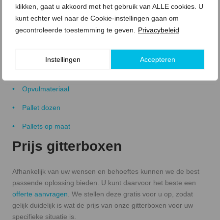
klikken, gaat u akkoord met het gebruik van ALLE cookies. U
Beschermingsmaterialen
kunt echter wel naar de Cookie-instellingen gaan om
gecontroleerde toestemming te geven.
Privacybeleid
Kunststof pallets
Legborden
Instellingen
Accepteren
Omsnoeringsmateriaal
Opvulmateriaal
Pallet dozen
Pallets op maat
Prijs gitterboxen
Afhankelijk van uw wensen en behoeftes kunnen we de best
passende oplossing bieden. U kunt daarvoor het beste een
offerte aanvragen
. We stellen deze gratis voor u op, zodat
gelijk duidelijk is wat de prijs van onze gitterboxen voor uw
specifieke situatie is.