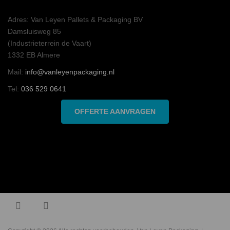
Adres: Van Leyen Pallets & Packaging BV
Damsluisweg 85
(Industrieterrein de Vaart)
1332 EB Almere
Mail:
info@vanleyenpackaging.nl
Tel:
036 529 0641
OFFERTE AANVRAGEN