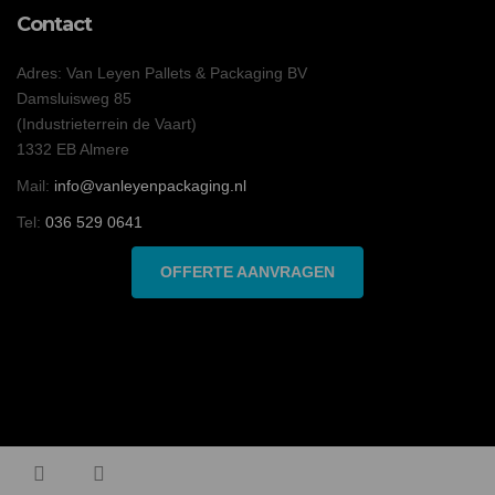
Contact
Adres: Van Leyen Pallets & Packaging BV
Damsluisweg 85
(Industrieterrein de Vaart)
1332 EB Almere
Mail:
info@vanleyenpackaging.nl
Tel:
036 529 0641
OFFERTE AANVRAGEN