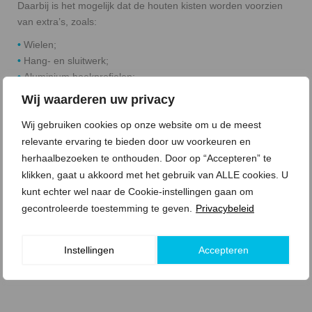
Daarbij is het mogelijk dat de houten kisten worden voorzien
van extra’s, zoals:
•
Wielen;
•
Hang- en sluitwerk;
•
Aluminium hoekprofielen;
•
Bescherming- en opvulmiddelen;
Wij waarderen uw privacy
•
Zekeringsmiddelen;
•
Vochtwerend materiaal;
Wij gebruiken cookies op onze website om u de meest
•
Schokwerend materiaal;
relevante ervaring te bieden door uw voorkeuren en
•
Roestwerend materiaal.
herhaalbezoeken te onthouden. Door op “Accepteren” te
klikken, gaat u akkoord met het gebruik van ALLE cookies. U
kunt echter wel naar de Cookie-instellingen gaan om
VRAAG EEN OFFERTE AAN
gecontroleerde toestemming te geven.
Privacybeleid
Instellingen
Accepteren