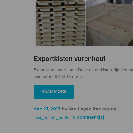
Exportkisten vurenhout
Exportkisten vurenhout Deze exportkisten zijn verva
comfort de ISPM 15 norm.
READ MORE
dec 21, 2017
by
Van Leyen Packaging
0 comment(s)
chat_bubble_outline