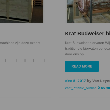
Krat Budweiser b
machines zijn deze export
Krat Budweiser biervaten Wi
traditionele biervaten op loc
door ons op…
F
T
G
L
P
READ MORE
a
w
o
i
i
c
i
o
n
n
e
t
g
k
t
dec 5, 2017
by
Van Leye
b
t
l
e
e
0 comm
chat_bubble_outline
o
e
e
d
r
o
r
+
I
e
k
n
s