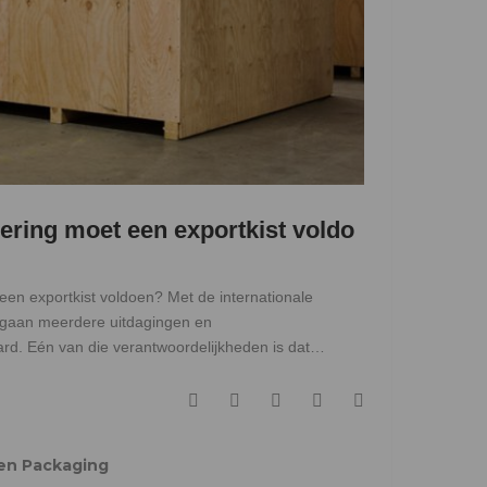
cering moet een exportkist voldo
 een exportkist voldoen? Met de internationale
 gaan meerdere uitdagingen en
rd. Eén van die verantwoordelijkheden is dat…
F
T
G
L
P
a
w
o
i
i
c
i
o
n
n
en Packaging
e
t
g
k
t