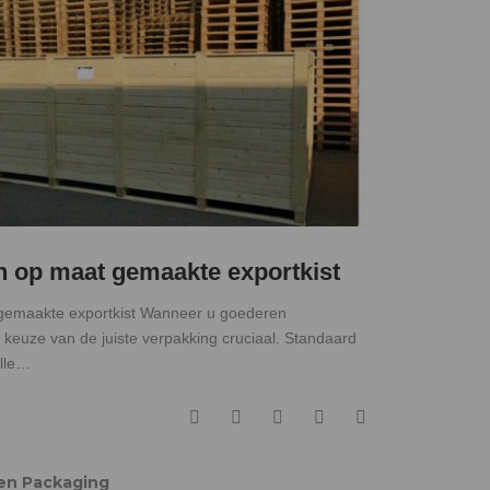
n op maat gemaakte exportkist
gemaakte exportkist Wanneer u goederen
e keuze van de juiste verpakking cruciaal. Standaard
elle…
F
T
G
L
P
a
w
o
i
i
c
i
o
n
n
en Packaging