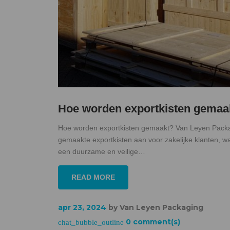
Hoe worden exportkisten gemaa
Hoe worden exportkisten gemaakt? Van Leyen Packa
gemaakte exportkisten aan voor zakelijke klanten, 
een duurzame en veilige…
READ MORE
apr 23, 2024
by
Van Leyen Packaging
0 comment(s)
chat_bubble_outline