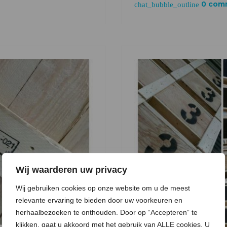
0 comm
chat_bubble_outline
o
e
e
d
r
o
r
+
I
e
k
n
s
t
Wij waarderen uw privacy
Wij gebruiken cookies op onze website om u de meest
relevante ervaring te bieden door uw voorkeuren en
herhaalbezoeken te onthouden. Door op “Accepteren” te
klikken, gaat u akkoord met het gebruik van ALLE cookies. U