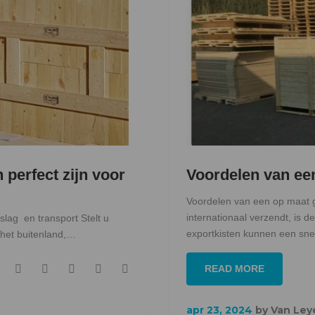
 perfect zijn voor
Voordelen van ee
Voordelen van een op maat 
internationaal verzendt, is d
slag en transport Stelt u
exportkisten kunnen een sn
n het buitenland,…
F
T
G
L
P
READ MORE
a
w
o
i
i
c
i
o
n
n
apr 23, 2024
by
Van Ley