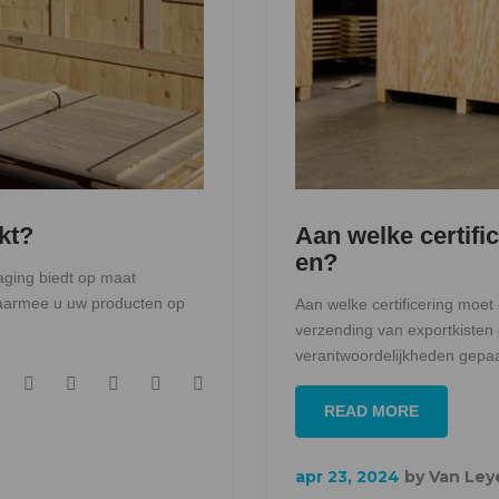
kt?
Aan welke certifi
en?
ging biedt op maat
waarmee u uw producten op
Aan welke certificering moet
verzending van exportkisten
verantwoordelijkheden gepaa
F
T
G
L
P
READ MORE
a
w
o
i
i
c
i
o
n
n
e
t
g
k
t
apr 23, 2024
by
Van Ley
b
t
l
e
e