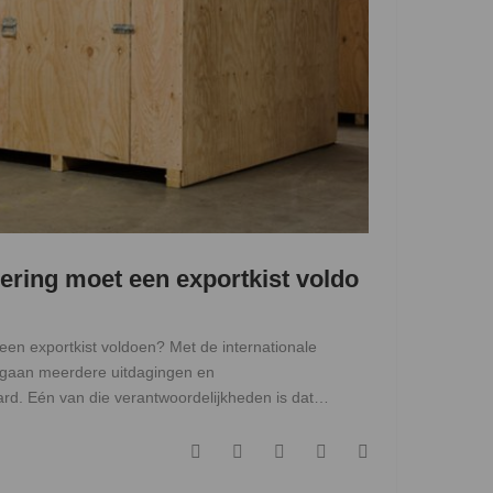
cering moet een exportkist voldo
 een exportkist voldoen? Met de internationale
 gaan meerdere uitdagingen en
rd. Eén van die verantwoordelijkheden is dat…
F
T
G
L
P
a
w
o
i
i