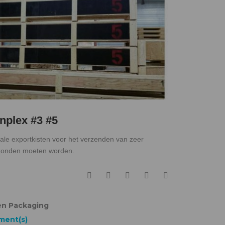
nplex #3 #5
ale exportkisten voor het verzenden van zeer
rzonden moeten worden.
F
T
G
L
P
a
w
o
i
i
c
i
o
n
n
en Packaging
e
t
g
k
t
ent(s)