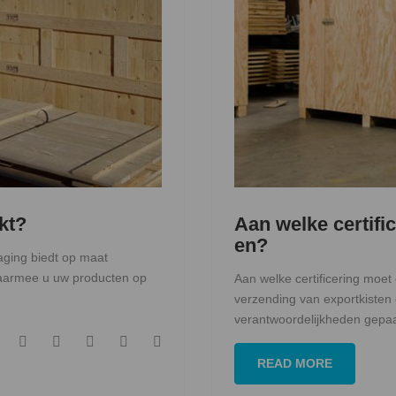
kt?
Aan welke certifi
en?
ging biedt op maat
waarmee u uw producten op
Aan welke certificering moet
verzending van exportkisten
verantwoordelijkheden gepaa
F
T
G
L
P
READ MORE
a
w
o
i
i
c
i
o
n
n