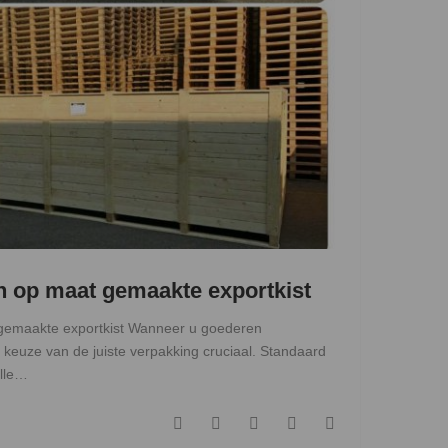
n op maat gemaakte exportkist
gemaakte exportkist Wanneer u goederen
e keuze van de juiste verpakking cruciaal. Standaard
elle…
F
T
G
L
P