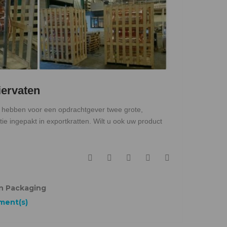
iervaten
j hebben voor een opdrachtgever twee grote,
atie ingepakt in exportkratten. Wilt u ook uw product
F
T
G
L
P
a
w
o
i
i
c
i
o
n
n
n Packaging
e
t
g
k
t
ent(s)
b
t
l
e
e
o
e
e
d
r