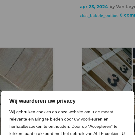
e
t
g
k
t
apr 23, 2024
by
Van Ley
b
t
l
e
e
0 comm
chat_bubble_outline
o
e
e
d
r
o
r
+
I
e
k
n
s
t
Wij waarderen uw privacy
Wij gebruiken cookies op onze website om u de meest
relevante ervaring te bieden door uw voorkeuren en
herhaalbezoeken te onthouden. Door op “Accepteren” te
klikken, gaat u akkoord met het gebruik van ALLE cookies. U