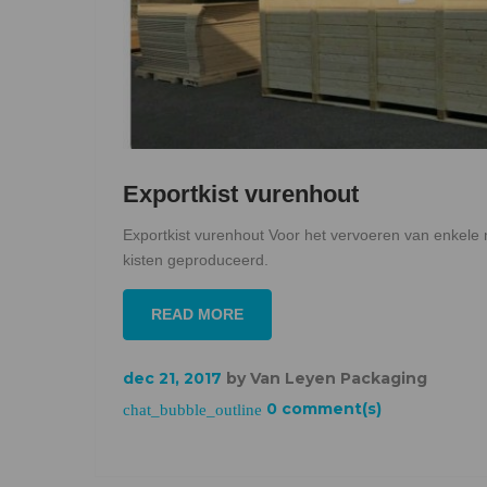
Exportkist vurenhout
Exportkist vurenhout Voor het vervoeren van enkele 
kisten geproduceerd.
READ MORE
dec 21, 2017
by
Van Leyen Packaging
0 comment(s)
chat_bubble_outline