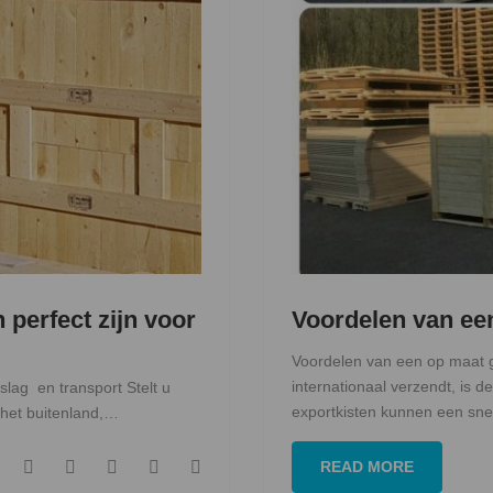
 perfect zijn voor
Voordelen van ee
Voordelen van een op maat 
internationaal verzendt, is d
slag en transport Stelt u
exportkisten kunnen een sn
n het buitenland,…
F
T
G
L
P
READ MORE