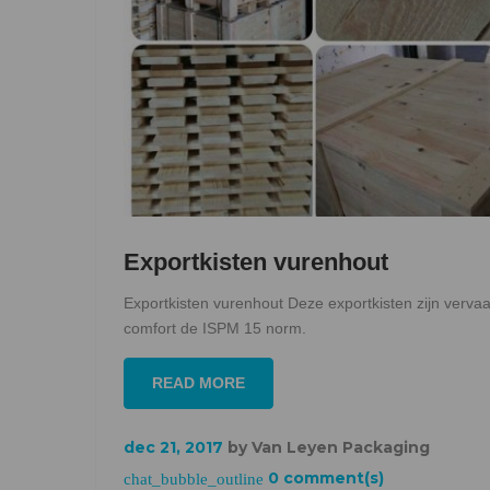
Exportkisten vurenhout
Exportkisten vurenhout Deze exportkisten zijn verva
comfort de ISPM 15 norm.
READ MORE
dec 21, 2017
by
Van Leyen Packaging
0 comment(s)
chat_bubble_outline