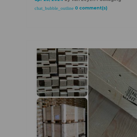
0 comment(s)
chat_bubble_outline