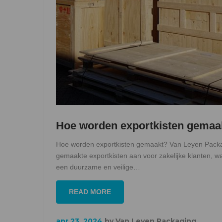
Hoe worden exportkisten gemaa
Hoe worden exportkisten gemaakt? Van Leyen Packa
gemaakte exportkisten aan voor zakelijke klanten, 
een duurzame en veilige…
READ MORE
apr 23, 2024
by
Van Leyen Packaging